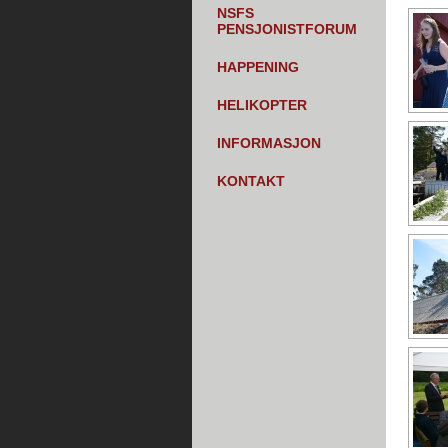
NSFS
PENSJONISTFORUM
HAPPENING
HELIKOPTER
INFORMASJON
KONTAKT